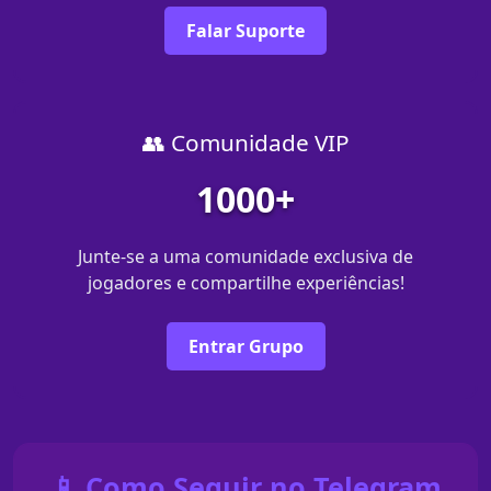
Falar Suporte
👥 Comunidade VIP
1000+
Junte-se a uma comunidade exclusiva de
jogadores e compartilhe experiências!
Entrar Grupo
📱 Como Seguir no Telegram