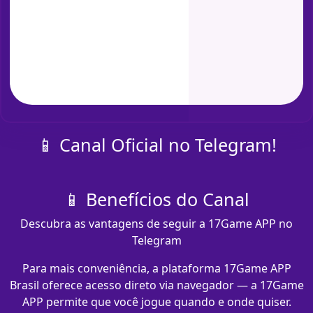
📱 Canal Oficial no Telegram!
📱 Benefícios do Canal
Descubra as vantagens de seguir a 17Game APP no
Telegram
Para mais conveniência, a plataforma 17Game APP
Brasil oferece acesso direto via navegador — a 17Game
APP permite que você jogue quando e onde quiser.