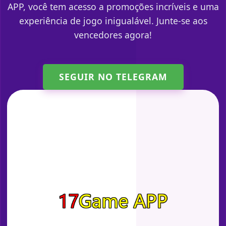
APP, você tem acesso a promoções incríveis e uma
experiência de jogo inigualável. Junte-se aos
vencedores agora!
SEGUIR NO TELEGRAM