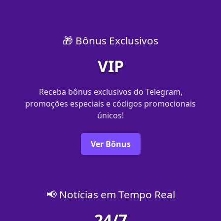
🎁 Bônus Exclusivos
VIP
Receba bônus exclusivos do Telegram,
promoções especiais e códigos promocionais
únicos!
Ver Bônus
📢 Notícias em Tempo Real
24/7