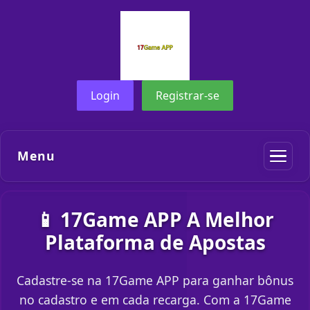
Login
Registrar-se
Menu
📱 17Game APP A Melhor
Plataforma de Apostas
Cadastre-se na 17Game APP para ganhar bônus
no cadastro e em cada recarga. Com a 17Game