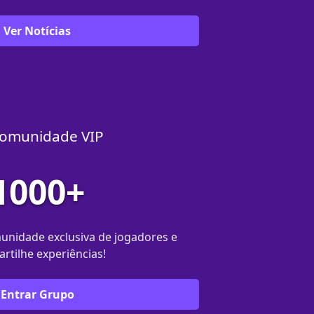
Ver Notícias
Comunidade VIP
1000+
unidade exclusiva de jogadores e
rtilhe experiências!
Entrar Grupo