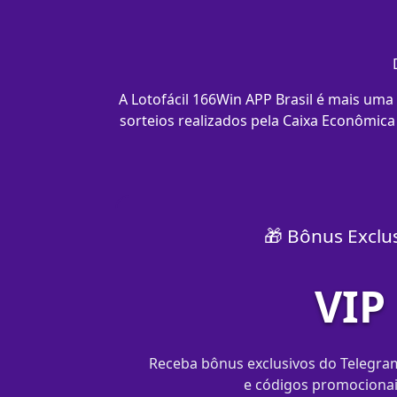
A Lotofácil 166Win APP Brasil é mais uma
sorteios realizados pela Caixa Econômica
🎁 Bônus Exclu
VIP
Receba bônus exclusivos do Telegra
e códigos promocionai