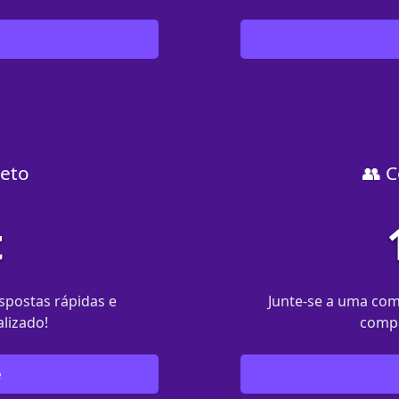
reto
👥 
t
espostas rápidas e
Junte-se a uma com
lizado!
compa
e