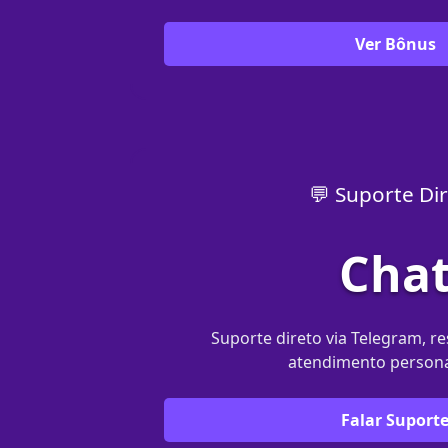
Ver Bônus
💬 Suporte Di
Cha
Suporte direto via Telegram, r
atendimento persona
Falar Suport