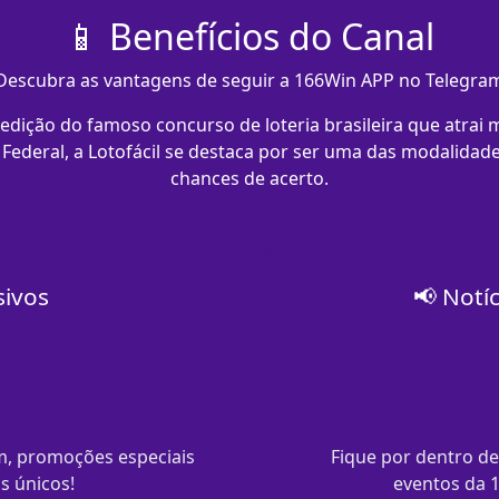
📱 Benefícios do Canal
Descubra as vantagens de seguir a 166Win APP no Telegra
 edição do famoso concurso de loteria brasileira que atrai 
 Federal, a Lotofácil se destaca por ser uma das modalida
chances de acerto.
sivos
📢 Notí
m, promoções especiais
Fique por dentro d
s únicos!
eventos da 