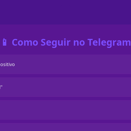
📱 Como Seguir no Telegram
ositivo
l"