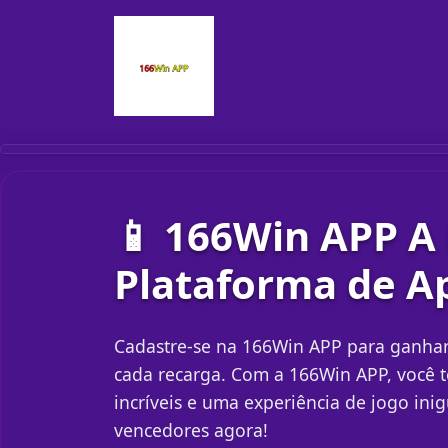
📱 166Win APP A
Plataforma de A
Cadastre-se na 166Win APP para ganha
cada recarga. Com a 166Win APP, você 
incríveis e uma experiência de jogo inig
vencedores agora!