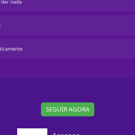
erder nada
a
aticamente
SEGUIR AGORA