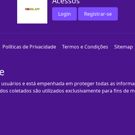
Acessos
Login
Registrar-se
Políticas de Privacidade
Termos e Condições
Sitemap
de
s usuários e está empenhada em proteger todas as informa
os coletados são utilizados exclusivamente para fins de m