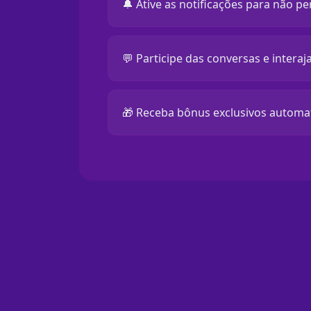
🔔 Ative as notificações para não p
💬 Participe das conversas e interaj
🎁 Receba bônus exclusivos autom