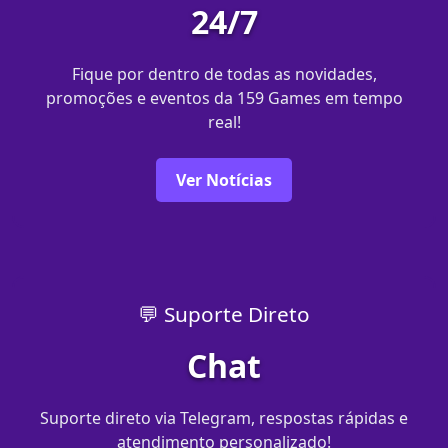
24/7
Fique por dentro de todas as novidades,
promoções e eventos da 159 Games em tempo
real!
Ver Notícias
💬 Suporte Direto
Chat
Suporte direto via Telegram, respostas rápidas e
atendimento personalizado!