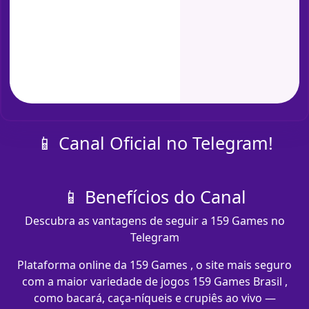
📱 Canal Oficial no Telegram!
📱 Benefícios do Canal
Descubra as vantagens de seguir a 159 Games no
Telegram
Plataforma online da 159 Games , o site mais seguro
com a maior variedade de jogos 159 Games Brasil ,
como bacará, caça-níqueis e crupiês ao vivo —