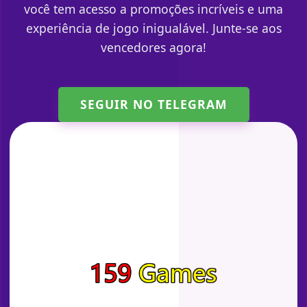
você tem acesso a promoções incríveis e uma
experiência de jogo inigualável. Junte-se aos
vencedores agora!
SEGUIR NO TELEGRAM