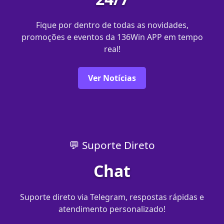
Fique por dentro de todas as novidades,
promoções e eventos da 136Win APP em tempo
real!
Ver Notícias
💬 Suporte Direto
Chat
Suporte direto via Telegram, respostas rápidas e
atendimento personalizado!