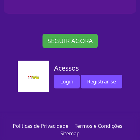
SEGUIR AGORA
Acessos
Login
Registrar-se
Políticas de Privacidade
Termos e Condições
Sitemap