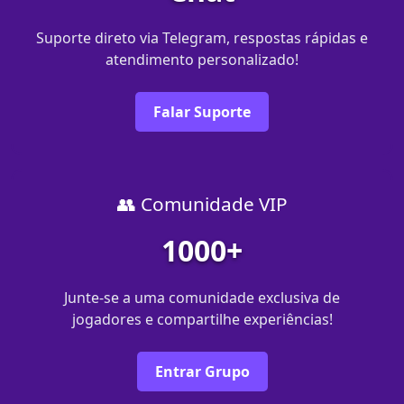
Suporte direto via Telegram, respostas rápidas e
atendimento personalizado!
Falar Suporte
👥 Comunidade VIP
1000+
Junte-se a uma comunidade exclusiva de
jogadores e compartilhe experiências!
Entrar Grupo