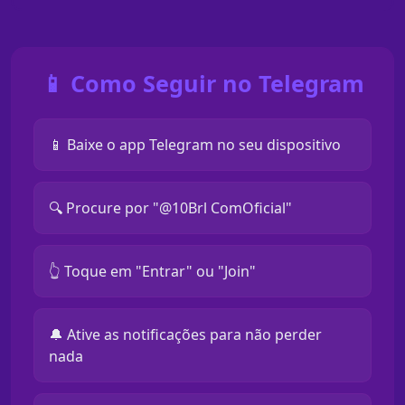
📱 Como Seguir no Telegram
📱 Baixe o app Telegram no seu dispositivo
🔍 Procure por "@10Brl ComOficial"
👆 Toque em "Entrar" ou "Join"
🔔 Ative as notificações para não perder
nada