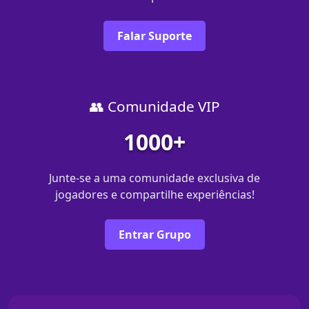
Falar Suporte
👥 Comunidade VIP
1000+
Junte-se a uma comunidade exclusiva de
jogadores e compartilhe experiências!
Entrar Grupo