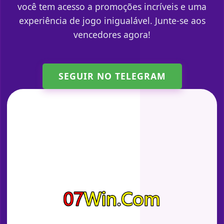
você tem acesso a promoções incríveis e uma
experiência de jogo inigualável. Junte-se aos
vencedores agora!
SEGUIR NO TELEGRAM