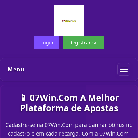
Login
Registrar-se
Menu
📱 07Win.Com A Melhor
Plataforma de Apostas
Cadastre-se na 07Win.Com para ganhar bônus no
cadastro e em cada recarga. Com a 07Win.Com,