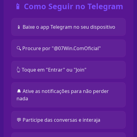
📱 Como Seguir no Telegram
📱 Baixe o app Telegram no seu dispositivo
🔍 Procure por "@07Win.ComOficial"
👆 Toque em "Entrar" ou "Join"
🔔 Ative as notificações para não perder
nada
💬 Participe das conversas e interaja