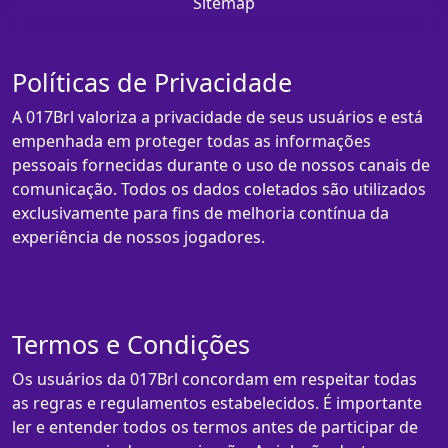
Sitemap
Políticas de Privacidade
A 017Brl valoriza a privacidade de seus usuários e está
empenhada em proteger todas as informações
pessoais fornecidas durante o uso de nossos canais de
comunicação. Todos os dados coletados são utilizados
exclusivamente para fins de melhoria contínua da
experiência de nossos jogadores.
Termos e Condições
Os usuários da 017Brl concordam em respeitar todas
as regras e regulamentos estabelecidos. É importante
ler e entender todos os termos antes de participar de