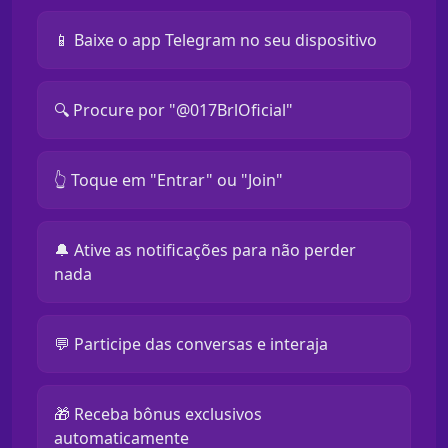
📱 Baixe o app Telegram no seu dispositivo
🔍 Procure por "@017BrlOficial"
👆 Toque em "Entrar" ou "Join"
🔔 Ative as notificações para não perder
nada
💬 Participe das conversas e interaja
🎁 Receba bônus exclusivos
automaticamente