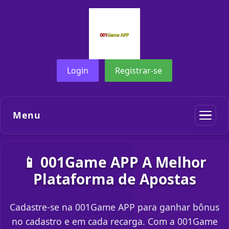
Login
Registrar-se
Menu
📱 001Game APP A Melhor
Plataforma de Apostas
Cadastre-se na 001Game APP para ganhar bônus
no cadastro e em cada recarga. Com a 001Game