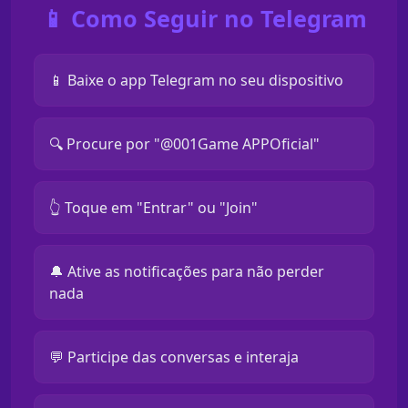
📱 Como Seguir no Telegram
📱 Baixe o app Telegram no seu dispositivo
🔍 Procure por "@001Game APPOficial"
👆 Toque em "Entrar" ou "Join"
🔔 Ative as notificações para não perder
nada
💬 Participe das conversas e interaja